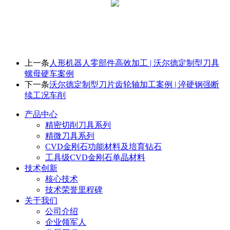
上一条
人形机器人零部件高效加工 | 沃尔德定制型刀具
螺母硬车案例
下一条
沃尔德定制型刀片齿轮轴加工案例 | 淬硬钢强断
续工况车削
产品中心
精密切削刀具系列
精微刀具系列
CVD金刚石功能材料及培育钻石
工具级CVD金刚石单晶材料
技术创新
核心技术
技术荣誉里程碑
关于我们
公司介绍
企业领军人