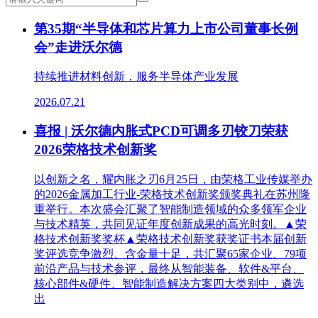
第35期“半导体和芯片算力上市公司董事长例
会”走进沃尔德
持续推进材料创新，服务半导体产业发展
2026.07.21
喜报 | 沃尔德内胀式PCD可调多刃铰刀荣获
2026荣格技术创新奖
以创新之名，耀内胀之刃6月25日，由荣格工业传媒举办
的2026金属加工行业-荣格技术创新奖颁奖典礼在苏州隆
重举行。本次盛会汇聚了智能制造领域的众多领军企业
与技术精英，共同见证年度创新成果的高光时刻。▲荣
格技术创新奖奖杯▲荣格技术创新奖获奖证书本届创新
奖评选竞争激烈、含金量十足，共汇聚65家企业、79项
前沿产品与技术参评，最终从智能装备、软件&平台、
核心部件&硬件、智能制造解决方案四大类别中，遴选
出