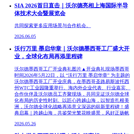
SIA 2026首日直击｜沃尔德亮相上海国际半导
体技术大会暨展览会
共同探索更多应用场景与合作机会。
2026.06.05
沃行万里 墨启华章｜沃尔德墨西哥工厂盛大开
业，全球化布局再添里程碑
沃尔德墨西哥工厂开业典礼图片▲开业典礼现场墨西哥
时间2026年5月22日，以 “沃行万里 墨启华章” 为主题的
沃尔德墨西哥工厂开业庆典，在墨西哥圣路易斯波托西
州WTC工业园隆重举行。海内外企业代表、行业嘉宾、
合作伙伴及沃尔德员工齐聚现场，共同见证沃尔德全球
化布局的历史性时刻。以匠心跨越山海，以智造扎根美
洲，沃尔德全球化战略再添意义深远的崭新里程碑！盛
典启幕｜跨越山海，共鉴荣光繁花映盛景，风好正扬帆
2026.05.26