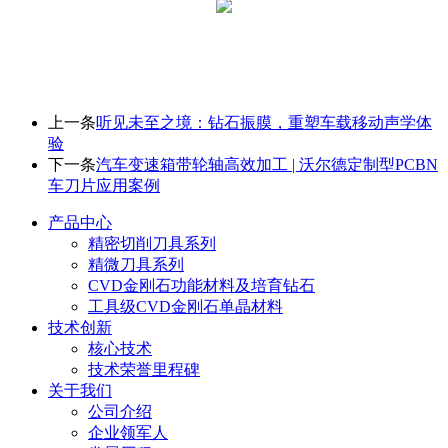
上一条
听见未至之境：钻石振膜，重塑车载移动声学体
验
下一条
汽车变速箱带轮轴高效加工 | 沃尔德定制型PCBN
车刀片应用案例
产品中心
精密切削刀具系列
精微刀具系列
CVD金刚石功能材料及培育钻石
工具级CVD金刚石单晶材料
技术创新
核心技术
技术荣誉里程碑
关于我们
公司介绍
企业领军人