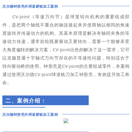
沃尔德
钟形壳外球道硬铣加工案例
CV-Joint（
等速万向节
）
是球笼转向机构的重要组成部
件，是把两个轴线不重合的轴连接起来并使两轴以相同的角速
度旋转并传递动力的机构。其基本原理是解决有轴间夹角的等
速动力传递，通常前轮既要驱动又要转向，需要一个能够承受
大角度偏转的解决方案，CV-Joint出色的解决了这一需求，它可
以克服普通十字轴式万向节存在的不等速性问题，特别适合于
转向驱动桥的使用。
钟形壳是C
V-Joint的主要组成零件，
本案例
通过使用沃尔德
CV-Joint球道铣刀
加工钟形壳，有效提升加工寿
命。
二、
案例介绍
：
沃尔德
钟形壳外球道硬铣加工案例