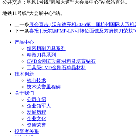
公共交通：地铁1号线“港城大道”“大会展中心”站双站直达。
地铁11号线“大会展中心”站。
上一条
展会直击 | 沃尔德亮相2026第二届杭州国际人
下一条
喜报 | 沃尔德FMP-LN可转位面铣及方肩铣刀荣获“
产品中心
精密切削刀具系列
精微刀具系列
CVD金刚石功能材料及培育钻石
工具级CVD金刚石单晶材料
技术创新
核心技术
技术荣誉里程碑
关于我们
公司介绍
企业领军人
发展历程
企业文化
资质荣誉
投资者关系