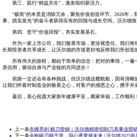
第三、践行“精益共生”，激发组织新活力。
“极简”的本质是消除冗余，聚焦价值创造环节。2026
事、踏实发光”的奋斗者获得应有的回报与成长空间。沃尔德
第四、坚守“价值回报”，夯实发展基石。
作为一家上市公司，我们敬畏市场，更珍视责任。我们将
长期投资者共享成长，让沃尔德的市值更好地反映我们所创造
所有伟大的旅程，都始于简单的信念：把对的事情，一遍一
质信用，驱动自身与产业链的共同进步！
前路一定还会有各种挑战，但沃尔德这艘航船，因有清晰
让我们怀着对制造业的敬畏之心，对客户的感恩之心，携手并肩
最后，衷心祝愿大家新年健康平安，阖家幸福，工作顺利！
上一条
先锋亮剑 精刀营销｜沃尔德精密切削刀具事业部销售
下一条
金刚砺刃精于质，同心逐梦领未来 | 沃尔德2025