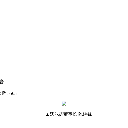
语
次数
5563
▲沃尔德董事长 陈继锋